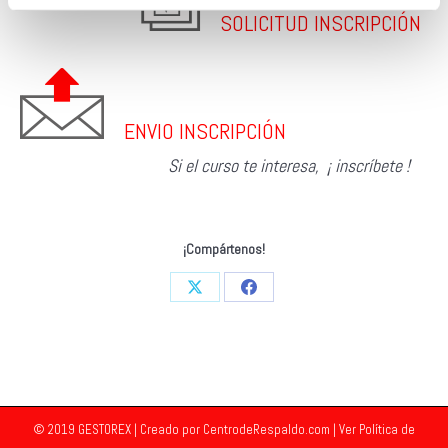
SOLICITUD INSCRIPCIÓN
ENVIO INSCRIPCIÓN
Si el curso te interesa, ¡ inscríbete !
¡Compártenos!
Share
Share
on
on
X
Facebook
© 2019 GESTOREX | Creado por
CentrodeRespaldo.com
| Ver
Política de