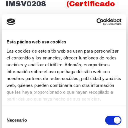
IMSV0208
(Certificado
de Profesionalidad)
550 HORAS
Esta página web usa cookies
Las cookies de este sitio web se usan para personalizar
ACCIONES FORMATIVAS DIRIGIDAS
el contenido y los anuncios, ofrecer funciones de redes
sociales y analizar el tráfico. Además, compartimos
A PERSONAS TRABAJADORAS DESEMPLEADAS
información sobre el uso que haga del sitio web con
nuestros partners de redes sociales, publicidad y análisis
Familia profesional: IMAGEN Y SONIDO
web, quienes pueden combinarla con otra información
Área profesional: PRODUCCIÓN AUDIOVISUAL
que les haya proporcionado o que hayan recopilado a
partir del uso que haya hecho de sus servicios.
Modalidad:Presencial
GRATUITO
Selección
Necesario
de
LUGAR: CALAMONTE (BADAJOZ)