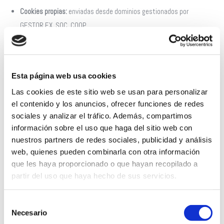
Cookies propias:
enviadas desde dominios gestionados por
GESTOR.EX, SOC. COOP.
Cookies de terceros:
enviadas por entidades externas que tratan
los datos.
Según su duración
Esta página web usa cookies
Las cookies de este sitio web se usan para personalizar
Cookies de sesión:
activas solo durante la navegación.
el contenido y los anuncios, ofrecer funciones de redes
Cookies persistentes:
almacenadas durante un periodo definido.
sociales y analizar el tráfico. Además, compartimos
Según su finalidad
información sobre el uso que haga del sitio web con
nuestros partners de redes sociales, publicidad y análisis
Cookies técnicas
web, quienes pueden combinarla con otra información
Cookies analíticas
que les haya proporcionado o que hayan recopilado a
Cookies de personalización
partir del uso que haya hecho de sus servicios.
Cookies publicitarias
Cookies de publicidad comportamental
Selección
Necesario
de
Finalidades de las cookies