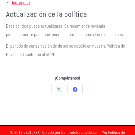
Instagram
Actualización de la política
Esta política puede actualizarse. Se recomienda revisarla
periódicamente para mantenerse informado sobre el uso de cookies.
El periodo de conservación de datos se detalla en nuestra Política de
Privacidad conforme al RGPD.
¡Compártenos!
Share
Share
on
on
X
Facebook
© 2019 GESTOREX | Creado por
CentrodeRespaldo.com
| Ver
Política de